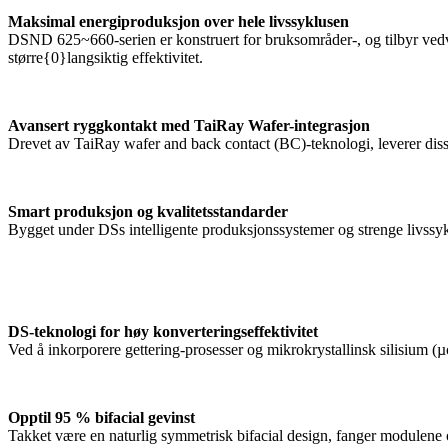
Maksimal energiproduksjon over hele livssyklusen
DSND 625~660-serien er konstruert for bruksområder-, og tilbyr vedv
større{0}langsiktig effektivitet.
Avansert ryggkontakt med TaiRay Wafer-integrasjon
Drevet av TaiRay wafer and back contact (BC)-teknologi, leverer disse
Smart produksjon og kvalitetsstandarder
Bygget under DSs intelligente produksjonssystemer og strenge livssykl
DS-teknologi for høy konverteringseffektivitet
Ved å inkorporere gettering-prosesser og mikrokrystallinsk silisium (µ
Opptil 95 % bifacial gevinst
Takket være en naturlig symmetrisk bifacial design, fanger modulene o