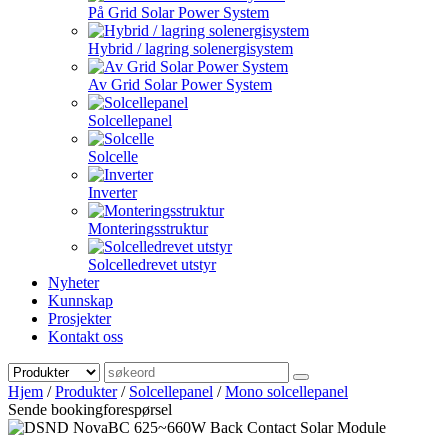
På Grid Solar Power System
Hybrid / lagring solenergisystem
Av Grid Solar Power System
Solcellepanel
Solcelle
Inverter
Monteringsstruktur
Solcelledrevet utstyr
Nyheter
Kunnskap
Prosjekter
Kontakt oss
Hjem
/
Produkter
/
Solcellepanel
/
Mono solcellepanel
Sende bookingforespørsel