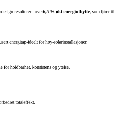
esign resulterer i over
6,5 % økt energiutbytte
, som fører til
rt energitap-ideelt for høy-solarinstallasjoner.
 for holdbarhet, konsistens og ytelse.
rbedret totaleffekt.