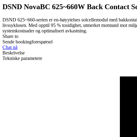
DSND NovaBC 625~660W Back Contact So
DSND 625~660-serien er en-høyytelses solcellemodul med bakkontakt
livssyklusen. Med opptil 95 % tosidighet, utmerket motstand mot milj
systemkostnader og optimalisert avkastning.
Share to
Sende bookingforespørsel
Chat nå
Beskrivelse
Tekniske parametere