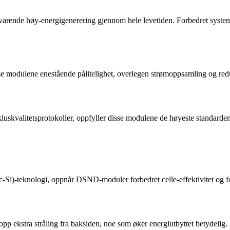
arende høy-energigenerering gjennom hele levetiden. Forbedret systemd
 modulene enestående pålitelighet, overlegen strømoppsamling og reduse
uskvalitetsprotokoller, oppfyller disse modulene de høyeste standardene
c-Si)-teknologi, oppnår DSND-moduler forbedret celle-effektivitet og fo
pp ekstra stråling fra baksiden, noe som øker energiutbyttet betydelig.