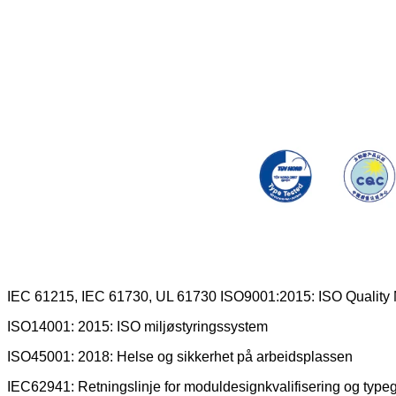
IEC 61215, IEC 61730, UL 61730 ISO9001:2015: ISO Qualit
ISO14001: 2015: ISO miljøstyringssystem
ISO45001: 2018: Helse og sikkerhet på arbeidsplassen
IEC62941: Retningslinje for moduldesignkvalifisering og typ