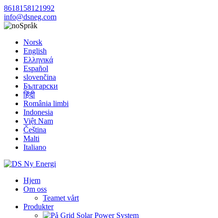
8618158121992
info@dsneg.com
Språk
Norsk
English
Ελληνικά
Español
slovenčina
Български
हिंदी
România limbi
Indonesia
Việt Nam
Čeština
Malti
Italiano
Hjem
Om oss
Teamet vårt
Produkter