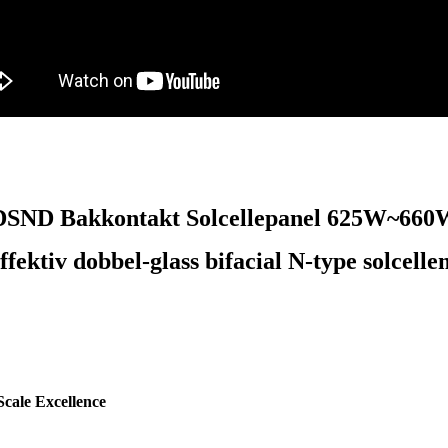
DSND Bakkontakt Solcellepanel 625W~660
fektiv dobbel-glass bifacial N-type solcell
cale Excellence